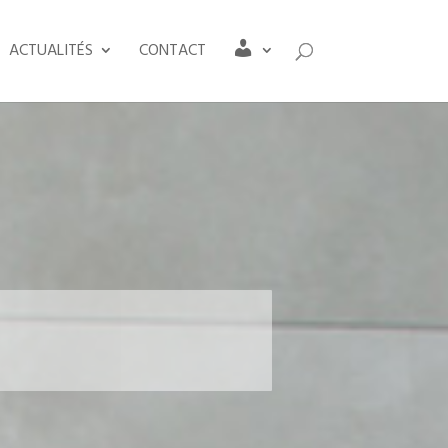
C
ACTUALITÉS
CONTACT
O
M
P
T
E