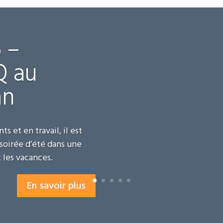
6 –
Q au
an
 et en travail, il est
soirée d’été dans une
 les vacances.
En savoir plus