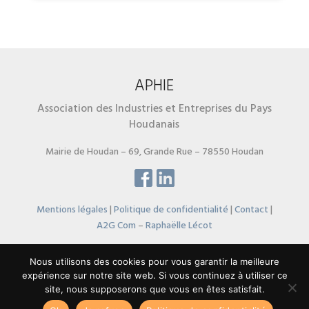
APHIE
Association des Industries et Entreprises du Pays
Houdanais
Mairie de Houdan – 69, Grande Rue – 78550 Houdan
Mentions légales
|
Politique de confidentialité
|
Contact
|
A2G Com
–
Raphaëlle Lécot
© 2019 APHIE. Tous droits réservés.</p
Nous utilisons des cookies pour vous garantir la meilleure
expérience sur notre site web. Si vous continuez à utiliser ce
site, nous supposerons que vous en êtes satisfait.